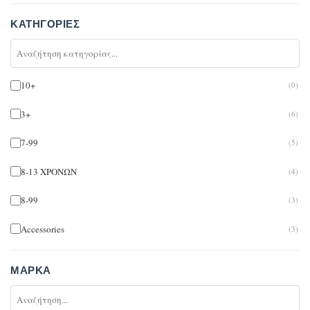
ΚΑΤΗΓΟΡΊΕΣ
10+
(0)
3+
(6)
7-99
(5)
8-13 ΧΡΟΝΩΝ
(4)
8-99
(3)
Accessories
(3)
Umbrellas
(2)
ΜΆΡΚΑ
Arts & Crafts
(3)