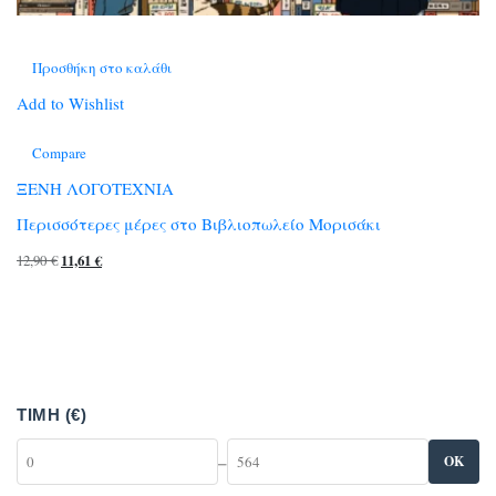
Προσθήκη στο καλάθι
Add to Wishlist
Compare
ΞΕΝΗ ΛΟΓΟΤΕΧΝΙΑ
Περισσότερες μέρες στο Βιβλιοπωλείο Μορισάκι
Original
Η
12,90
€
11,61
€
price
τρέχουσα
was:
τιμή
12,90 €.
είναι:
11,61 €.
ΤΙΜΉ (€)
–
OK