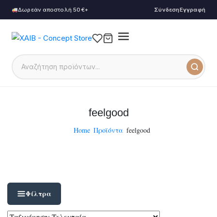
Δωρεάν αποστολή 50€+
Σύνδεση
Εγγραφή
feelgood
Home
Προϊόντα
feelgood
Φίλτρα