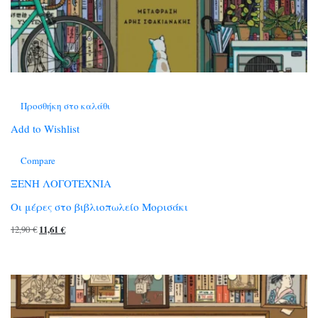
Προσθήκη στο καλάθι
Add to Wishlist
Compare
ΞΕΝΗ ΛΟΓΟΤΕΧΝΙΑ
Οι μέρες στο βιβλιοπωλείο Μορισάκι
Original
Η
12,90
€
11,61
€
price
τρέχουσα
was:
τιμή
12,90 €.
είναι:
11,61 €.