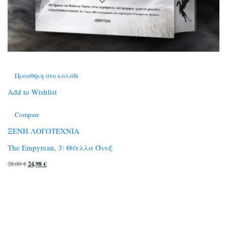
Προσθήκη στο καλάθι
Add to Wishlist
Compare
ΞΕΝΗ ΛΟΓΟΤΕΧΝΙΑ
The Empyrean, 3: Θύελλα Όνυξ
Original
Η
28,00
€
24,98
€
price
τρέχουσα
was:
τιμή
28,00 €.
είναι:
24,98 €.