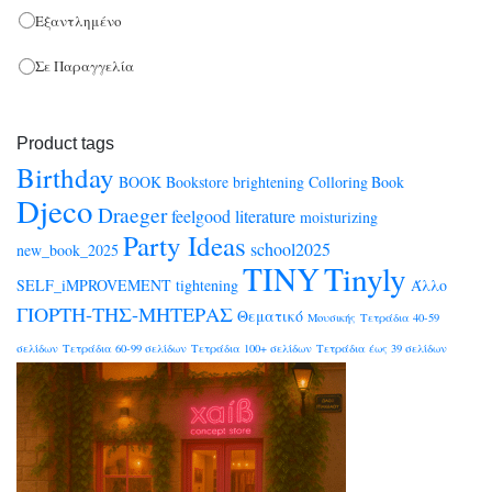
BrainFood
(1)
Εξαντλημένο
ΜΑΛΛΙΑ
(1)
BSB
(32)
Σε Παραγγελία
ΣΩΜΑ
(2)
CARIOCA
(214)
Black Friday
(3)
CARIOCA PLUS
(12)
Product tags
Bookstore
(1541)
CENTRUM
(114)
Birthday
BOOK
Bookstore
brightening
Colloring Book
Djeco
COLORFIX
(323)
Coloring Books
(10)
Draeger
feelgood
literature
moisturizing
CORONA DI FIORI
Party Ideas
(0)
school2025
new_book_2025
FEEL GOOD ΛΟΓΟΤΕΧΝΙΑ
(2)
TINY
Tinyly
CRAYOLA
(1)
SELF_iMPROVEMENT
tightening
Άλλο
New Editions
(1)
ΓΙΟΡΤΗ-ΤΗΣ-ΜΗΤΕΡΑΣ
Demon Hunters
(23)
Θεματικό
Μουσικής
Τετράδια 40-59
SELF IMPROVEMENT
(1)
DJECO
(18)
σελίδων
Τετράδια 60-99 σελίδων
Τετράδια 100+ σελίδων
Τετράδια έως 39 σελίδων
EARINGS
(0)
Αποκρυφισμός
(1)
Eberhard Faber
(1)
ΒΟΗΘΗΜΑΤΑ
(2)
ECONOMIX
(1)
Γενικά Βιβλία
(1262)