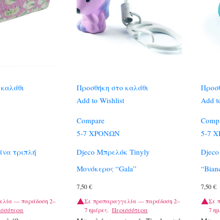
 καλάθι
Προσθήκη στο καλάθι
Προσθ
Add to Wishlist
Add to
Compare
Comp
5-7 ΧΡΟΝΩΝ
5-7 
ίνα τριπλή
Djeco Μπρελόκ Tinyly
Djeco
Μονόκερος “Gala”
“Bian
7,50
€
7,50
€
ελία — παράδοση 2–
Σε προπαραγγελία — παράδοση 2–
Σε 
ισσότερα
7 ημέρες.
Περισσότερα
7 ημ