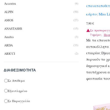
Accentra
(6)
επανατοποθετ
Beauty & Makeup
(67)
ALPIN
(50)
κάρτες Miss Li
FACE
(0)
AMOS
(27)
7,90
€
Makeup
(3)
ANASTASHS
(15)
Σε προπαραγγ
7 ημέρες.
Περ
BRONZER
(1)
Anubis
(3)
Με τα επανατ
ARDA
(33)
αυτοκόλλητα M
Eyeshadow
(1)
εταιρίας Djeco
ARICCI
(2)
Lipstick
(1)
περνούν το χρ
AVENIR
(2)
δημιουργικά κ
PERFUMES
(19)
ΔΙΑΘΕΣΙΜΌΤΗΤΑ
Bell / Χαρλένικ Ελλάς
(2)
ταυτόχρονα α
KIDS PERFUMES
(19)
φαντασία του
BIC
(2)
Σε Απόθεμα
BrainFood
(1)
ΜΑΛΛΙΑ
(1)
Εξαντλημένο
BSB
(32)
ΣΩΜΑ
(2)
Σε Παραγγελία
CARIOCA
(214)
Black Friday
(3)