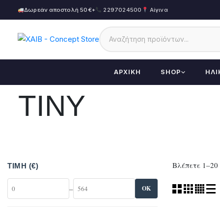
Δωρεάν αποστολή 50€+
2297024500
Αίγινα
ΑΡΧΙΚΉ
SHOP
ΗΛΙ
TINY
Βλέπετε 1–20
ΤΙΜΉ (€)
–
OK