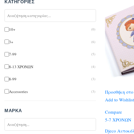
ΚΑΤΗΓΟΡΊΕΣ
10+
(0)
3+
(6)
7-99
(5)
8-13 ΧΡΟΝΩΝ
(4)
8-99
(3)
Accessories
Προσθήκη στο
(3)
Add to Wishlist
Umbrellas
(2)
ΜΆΡΚΑ
Compare
Arts & Crafts
(3)
5-7 ΧΡΟΝΩΝ
Bags
(1)
Djeco Αυτοκό