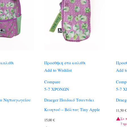
 καλάθι
Προσθήκη στο καλάθι
Προσθ
Add to Wishlist
Add to
Compare
Comp
5-7 ΧΡΟΝΩΝ
5-7 
τα Νηπιαγωγείου
Draeger Παιδικό Τσαντάκι
Draeg
Κινητού – Βόλτας Tiny Apple
11,50
€
Σε 
15,00
€
7 ημ