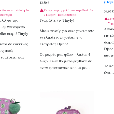
(Περ
12,50
€
ελία — παράδοση 2–
Σε προπαραγγελία — παράδοση 2–
39,90
€
ισσότερα
7 ημέρες.
Περισσότερα
Σε 
ολόγιο της
Γνωρίστε τις Tinyly!
7 ημ
o, εμπνευσμένο
Ανακ
Μια καινούργια οικογένεια από
ller σειρά Tinyly!
κουκλ
ντελικάτες φιγούρες της
σειρά
μένο σε κόκκινες
εταιρείας Djeco!
Djeco
 χρυσές
Οι μικρές μας φίλες ηλικίας 4
σας σ
τομέρειες και
έως 9 ετών θα μεταφερθούν σε
Το κο
έναν φανταστικό κόσμο με…
ένα…