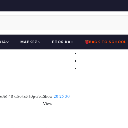
ΚΊΑ
ΜΆΡΚΕΣ
ΕΠΟΧΙΚΆ
BACK TO SCHOOL
Sorted
 από 48 αποτελέσματα
Show
20
25
30
by
View :
latest