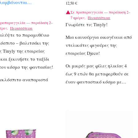
ιλαμβάνονται…
12,50
€
Σε προπαραγγελία — παράδοση 2–
7 ημέρες.
Περισσότερα
προπαραγγελία — παράδοση 2–
Γνωρίστε τις Tinyly!
έρες.
Περισσότερα
αλύψτε το παραμυθένιο
Μια καινούργια οικογένεια από
όσπιτο – βαλιτσάκι της
ντελικάτες φιγούρες της
ς Tinyly της εταιρείας
εταιρείας Djeco!
 και ξεκινήστε το ταξίδι
Οι μικρές μας φίλες ηλικίας 4
τον κόσμο της φαντασίας!
έως 9 ετών θα μεταφερθούν σε
υκλόσπιτο αναπαριστά
έναν φανταστικό κόσμο με…