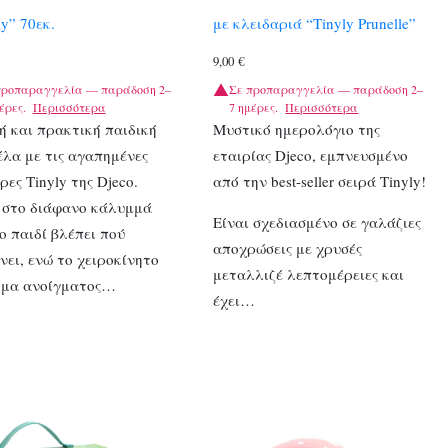
ly” 70εκ.
με κλειδαριά “Τinyly Prunelle”
9,00
€
προπαραγγελία — παράδοση 2–
Σε προπαραγγελία — παράδοση 2–
έρες.
Περισσότερα
7 ημέρες.
Περισσότερα
 και πρακτική παιδική
Μυστικό ημερολόγιο της
λα με τις αγαπημένες
εταιρίας Djeco, εμπνευσμένο
ρες Tinyly της Djeco.
από την best-seller σειρά Tinyly!
 στο διάφανο κάλυμμά
Είναι σχεδιασμένο σε γαλάζιες
το παιδί βλέπει πού
αποχρώσεις με χρυσές
νει, ενώ το χειροκίνητο
μεταλλιζέ λεπτομέρειες και
ημα ανοίγματος…
έχει…