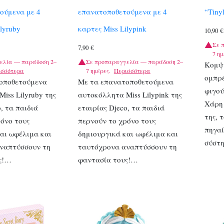
ούμενα με 4
επανατοποθετούμενα με 4
“Tiny
lyruby
καρτες Miss Lilypink
10,90
€
Σε 
7,90
€
7 ημ
ελία — παράδοση 2–
Σε προπαραγγελία — παράδοση 2–
Κομψή
ισσότερα
7 ημέρες.
Περισσότερα
ομπρέ
οποθετούμενα
Με τα επανατοποθετούμενα
φιγού
iss Lilyruby της
αυτοκόλλητα Miss Lilypink της
Χάρη
, τα παιδιά
εταιρίας Djeco, τα παιδιά
της, 
όνο τους
περνούν το χρόνο τους
πηγαί
αι ωφέλιμα και
δημιουργικά και ωφέλιμα και
σύστ
ναπτύσσουν τη
ταυτόχρονα αναπτύσσουν τη
ς!…
φαντασία τους!…