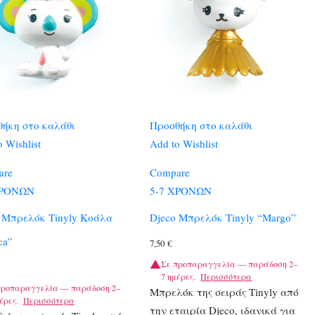
ήκη στο καλάθι
Προσθήκη στο καλάθι
 Wishlist
Add to Wishlist
are
Compare
ΧΡΟΝΩΝ
5-7 ΧΡΟΝΩΝ
 Μπρελόκ Tinyly Κοάλα
Djeco Μπρελόκ Tinyly “Margo”
ca”
7,50
€
Σε προπαραγγελία — παράδοση 2–
7 ημέρες.
Περισσότερα
προπαραγγελία — παράδοση 2–
Μπρελόκ της σειράς Tinyly από
έρες.
Περισσότερα
την εταιρία Djeco, ιδανικά για