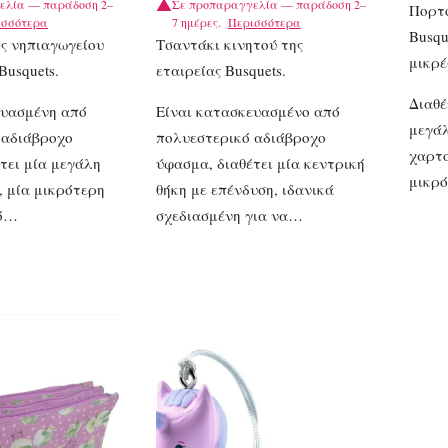
ελία — παράδοση 2–
Σε προπαραγγελία — παράδοση 2–
Πορτο
ισσότερα
7 ημέρες.
Περισσότερα
Busqu
ς νηπιαγωγείου
Τσαντάκι κινητού της
μικρέ
Busquets.
εταιρείας Busquets.
Διαθέ
ευασμένη από
Είναι κατασκευασμένο από
μεγάλ
 αδιάβροχο
πολυεστερικό αδιάβροχο
χαρτο
τει μία μεγάλη
ύφασμα, διαθέτει μία κεντρική
μικρ
, μία μικρότερη
θήκη με επένδυση, ιδανικά
νό…
σχεδιασμένη για να…