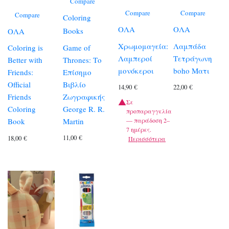
Compare
Compare
Compare
Compare
Coloring
ΟΛΑ
ΟΛΑ
Books
ΟΛΑ
Χρωμομαγεία:
Λαμπάδα
Game of
Coloring is
Λαμπεροί
Τετράγωνη
Thrones: Το
Better with
μονόκεροι
boho Ματι
Επίσημο
Friends:
Βιβλίο
Official
14,90
€
22,00
€
Ζωγραφικής
Friends
Σε
George R. R.
Coloring
προπαραγγελία
— παράδοση 2–
Martin
Book
7 ημέρες.
11,00
€
18,00
€
Περισσότερα