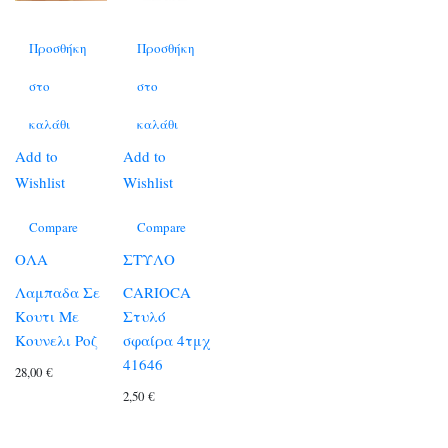
Προσθήκη
Προσθήκη
στο
στο
καλάθι
καλάθι
Add to
Add to
Wishlist
Wishlist
Compare
Compare
ΟΛΑ
ΣΤΥΛΟ
Λαμπαδα Σε
CARIOCA
Κουτι Με
Στυλό
Κουνελι Ροζ
σφαίρα 4τμχ
41646
28,00
€
2,50
€