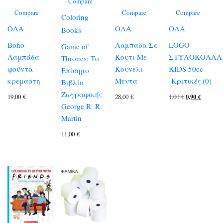
Compare
Compare
Compare
Compare
Coloring
ΟΛΑ
ΟΛΑ
ΟΛΑ
Books
Boho
Λαμπαδα Σε
LOGO
Game of
Λαμπάδα
Κουτι Με
ΣΤΥΛΟΚΟΛΛΑ
Thrones: Το
φούντα
Κουνελι
KIDS 50cc
Επίσημο
κρεμαστη
Μεντα
Κριτικές (0)
Βιβλίο
Ζωγραφικής
Original
Η
19,00
€
28,00
€
1,00
€
0,90
€
George R. R.
price
τρέχου
Martin
was:
τιμή
11,00
€
1,00 €.
είναι:
0,90 €.