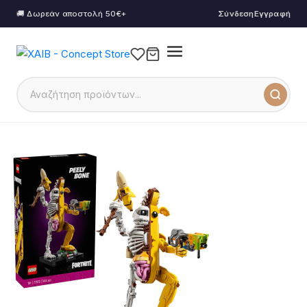
🚚 Δωρεάν αποστολή 50€+
Σύνδεση
Εγγραφή