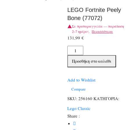
LEGO Fortnite Peely
Bone (77072)
Σε προπαραγγελία — παράδοση
2–7 ημέρες.
Περισσότερα
131,99
€
LEGO
Fortnite
Προσθήκη στο καλάθι
Peely
Bone
(77072)
Add to Wishlist
ποσότητα
Compare
SKU:
256160
ΚΑΤΗΓΟΡΙΑ:
Lego Classic
Share :