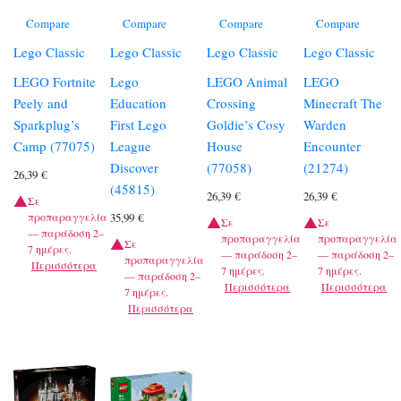
Compare
Compare
Compare
Compare
Lego Classic
Lego Classic
Lego Classic
Lego Classic
LEGO Fortnite
Lego
LEGO Animal
LEGO
Peely and
Education
Crossing
Minecraft The
Sparkplug’s
First Lego
Goldie’s Cosy
Warden
Camp (77075)
League
House
Encounter
Discover
(77058)
(21274)
26,39
€
(45815)
26,39
€
26,39
€
Σε
προπαραγγελία
35,99
€
Σε
Σε
— παράδοση 2–
προπαραγγελία
προπαραγγελία
Σε
7 ημέρες.
— παράδοση 2–
— παράδοση 2–
προπαραγγελία
Περισσότερα
7 ημέρες.
7 ημέρες.
— παράδοση 2–
Περισσότερα
Περισσότερα
7 ημέρες.
Περισσότερα