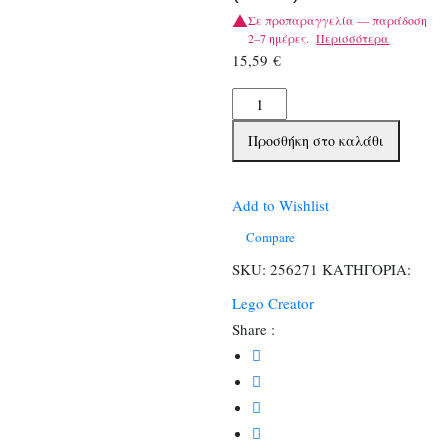
Σε προπαραγγελία — παράδοση
2–7 ημέρες.
Περισσότερα
15,59
€
LEGO
Creator
Προσθήκη στο καλάθι
Εντυπωσιακή
Και
Άγρια
Add to Wishlist
Αράχνη
Compare
3
SKU:
256271
ΚΑΤΗΓΟΡΙΑ:
Σε
Lego Creator
1
Share :
(31159)
ποσότητα