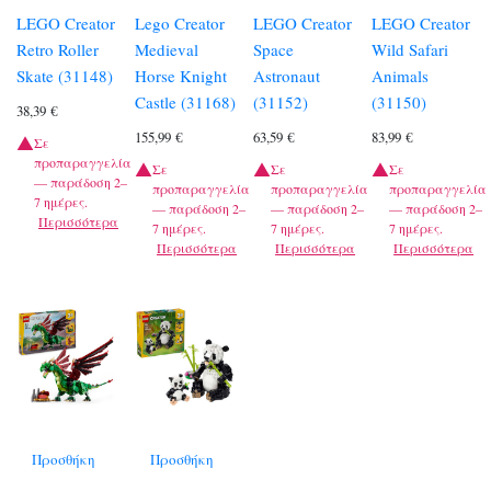
LEGO Creator
Lego Creator
LEGO Creator
LEGO Creator
Retro Roller
Medieval
Space
Wild Safari
Skate (31148)
Horse Knight
Astronaut
Animals
Castle (31168)
(31152)
(31150)
38,39
€
155,99
€
63,59
€
83,99
€
Σε
προπαραγγελία
Σε
Σε
Σε
— παράδοση 2–
προπαραγγελία
προπαραγγελία
προπαραγγελία
7 ημέρες.
— παράδοση 2–
— παράδοση 2–
— παράδοση 2–
Περισσότερα
7 ημέρες.
7 ημέρες.
7 ημέρες.
Περισσότερα
Περισσότερα
Περισσότερα
Προσθήκη
Προσθήκη