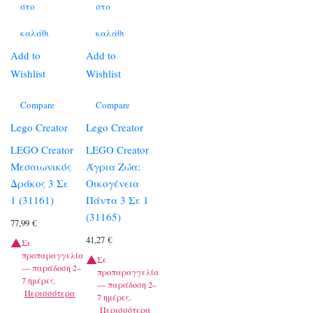
στο
στο
καλάθι
καλάθι
Add to
Add to
Wishlist
Wishlist
Compare
Compare
Lego Creator
Lego Creator
LEGO Creator
LEGO Creator
Μεσαιωνικός
Άγρια Ζώα:
Δράκος 3 Σε
Οικογένεια
1 (31161)
Πάντα 3 Σε 1
(31165)
77,99
€
41,27
€
Σε
προπαραγγελία
Σε
— παράδοση 2–
προπαραγγελία
7 ημέρες.
— παράδοση 2–
Περισσότερα
7 ημέρες.
Περισσότερα