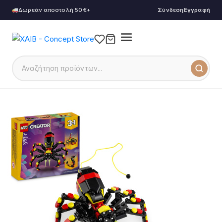
Δωρεάν αποστολή 50€+
Σύνδεση
Εγγραφή