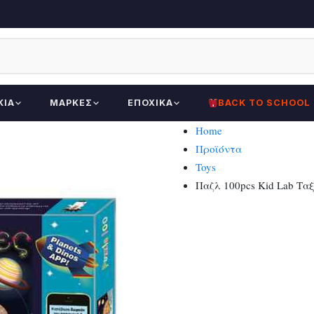
ΚΊΑ
ΜΆΡΚΕΣ
ΕΠΟΧΙΚΆ
BACK TO SCHOOL
Home
Προϊόντα
Toys
Παζλ 100pcs Kid Lab Ταξ