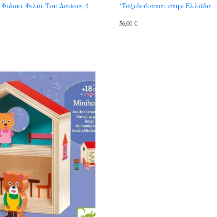
 Φιδακι Φιλοι Του Δασους 4
‘Ταξιδεύοντας στην Ελλάδα
56,00
€
Η
τρέχουσα
ιμή
ίναι:
4,00 €.