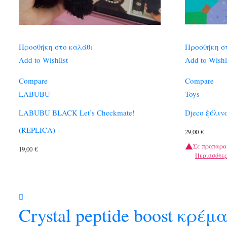
Προσθήκη στο καλάθι
Προσθήκη σ
Add to Wishlist
Add to Wishl
Compare
Compare
LABUBU
Toys
LABUBU BLACK Let’s Checkmate!
Djeco ξύλιν
(REPLICA)
29,00
€
Σε προπαρα
19,00
€
Περισσότε
Crystal peptide boost κρέ