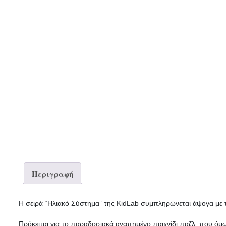
Περιγραφή
Η σειρά “Ηλιακό Σύστημα” της KidLab συμπληρώνεται άψογα με τ
Πρόκειται για το παραδοσιακά αγαπημένο παιχνίδι παζλ, που όμ