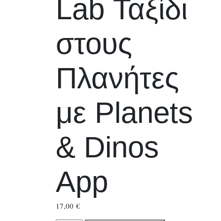
Lab Ταξίδι
στους
Πλανήτες
με Planets
& Dinos
App
17,00
€