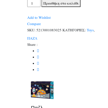
Παζλ
Προσθήκη στο καλάθι
100pcs
Kid
Add to Wishlist
Lab
Compare
Ταξίδι
SKU:
5213001083025
ΚΑΤΗΓΟΡΙΕΣ:
Toys
,
στους
ΠΑΖΛ
Πλανήτες
Share :
με
Planets
&
Dinos
App
ποσότητα
Παζλ