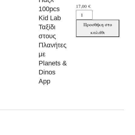
17,00
€
100pcs
Παζλ
Kid Lab
100pcs
Προσθήκη στο
Ταξίδι
Kid
καλάθι
στους
Lab
Πλανήτες
Ταξίδι
στους
με
Πλανήτες
Planets &
με
Dinos
Planets
App
&
Dinos
App
ποσότητα