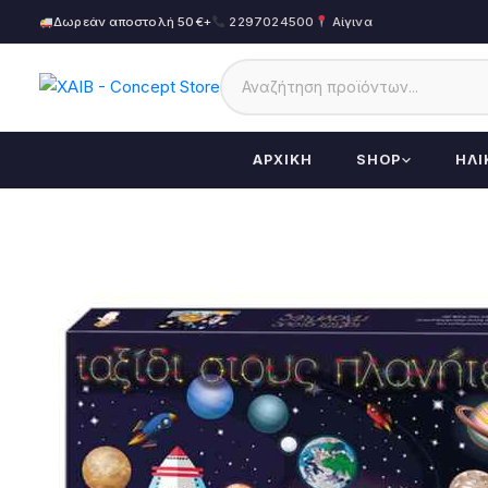
Δωρεάν αποστολή 50€+
2297024500
Αίγινα
ΑΡΧΙΚΉ
SHOP
ΗΛΙ