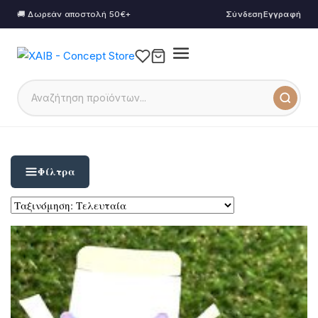
🚚 Δωρεάν αποστολή 50€+
Σύνδεση
Εγγραφή
Φίλτρα