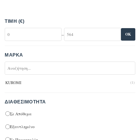
ΤΙΜΉ (€)
–
OK
ΜΆΡΚΑ
KUROMI
(1)
ΔΙΑΘΕΣΙΜΌΤΗΤΑ
Σε Απόθεμα
Εξαντλημένο
Σε Παραγγελία