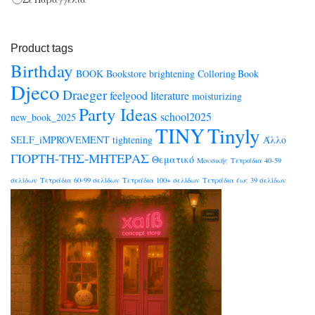
Product tags
Birthday
BOOK
Bookstore
brightening
Colloring Book
Djeco
Draeger
feelgood
literature
moisturizing
Party Ideas
school2025
new_book_2025
TINY
Tinyly
SELF_iMPROVEMENT
tightening
Άλλο
ΓΙΟΡΤΗ-ΤΗΣ-ΜΗΤΕΡΑΣ
Θεματικό
Μουσικής
Τετράδια 40-59
σελίδων
Τετράδια 60-99 σελίδων
Τετράδια 100+ σελίδων
Τετράδια έως 39 σελίδων