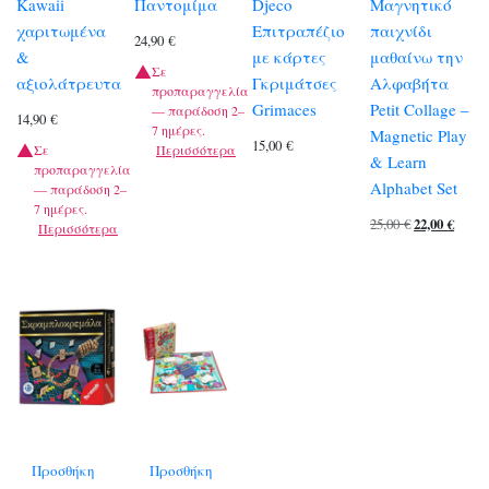
Kawaii
Παντομίμα
Djeco
Μαγνητικό
χαριτωμένα
Επιτραπέζιο
παιχνίδι
24,90
€
&
με κάρτες
μαθαίνω την
Σε
αξιολάτρευτα
Γκριμάτσες
Αλφαβήτα
προπαραγγελία
Grimaces
Petit Collage –
— παράδοση 2–
14,90
€
7 ημέρες.
Magnetic Play
15,00
€
Σε
Περισσότερα
& Learn
προπαραγγελία
Alphabet Set
— παράδοση 2–
7 ημέρες.
Original
Η
25,00
€
22,00
€
Περισσότερα
price
τρέχ
was:
τιμή
25,00 €.
είναι
22,00 
Προσθήκη
Προσθήκη