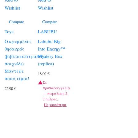
Wishlist
Wishlist
Compare
Compare
Toys
LABUBU
Ο κρυμμένος
Labubu Big
θησαυρός
Into Energy™
(βιβλίο+επιτραπέζιο
Mystery Box
παιχνίδι)
(replica)
Μάντεψε
18,00
€
ποιος είμαι!
Σε
προπαραγγελία
22,90
€
— παράδοση 2–
7 ημέρες.
Περισσότερα