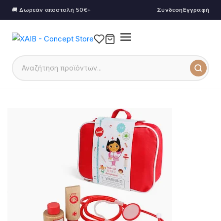
🚚 Δωρεάν αποστολή 50€+
Σύνδεση
Εγγραφή