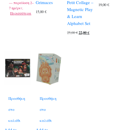
Grimaces
Petit Collage –
— παράδοση 2–
19,00
€
7 ημέρες.
Magnetic Play
15,00
€
Περισσότερα
& Learn
Alphabet Set
Original
Η
25,00
€
22,00
€
price
τρέχουσα
was:
τιμή
25,00 €.
είναι:
22,00 €.
Προσθήκη
Προσθήκη
στο
στο
καλάθι
καλάθι
Add to
Add to