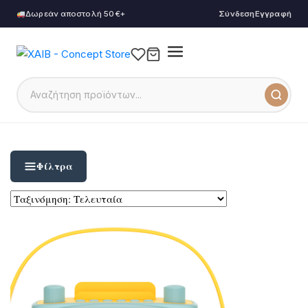
Δωρεάν αποστολή 50€+
Σύνδεση
Εγγραφή
Φίλτρα