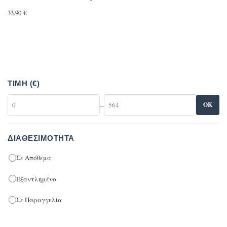
33,90
€
ΤΙΜΉ (€)
–
OK
ΔΙΑΘΕΣΙΜΌΤΗΤΑ
Σε Απόθεμα
Εξαντλημένο
Σε Παραγγελία