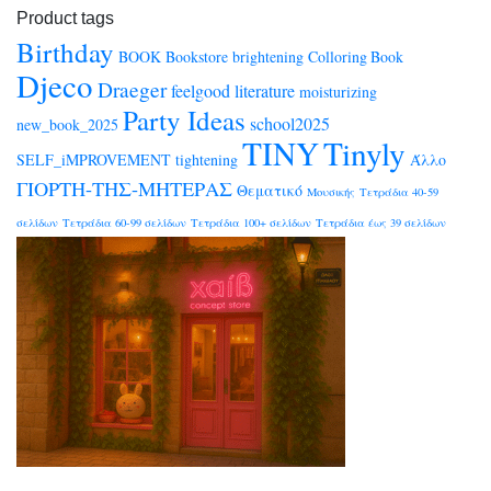
Product tags
Birthday
BOOK
Bookstore
brightening
Colloring Book
Djeco
Draeger
feelgood
literature
moisturizing
Party Ideas
school2025
new_book_2025
TINY
Tinyly
SELF_iMPROVEMENT
tightening
Άλλο
ΓΙΟΡΤΗ-ΤΗΣ-ΜΗΤΕΡΑΣ
Θεματικό
Μουσικής
Τετράδια 40-59
σελίδων
Τετράδια 60-99 σελίδων
Τετράδια 100+ σελίδων
Τετράδια έως 39 σελίδων