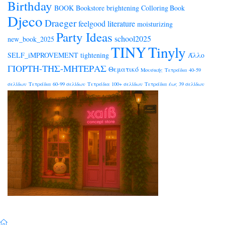
Birthday
BOOK
Bookstore
brightening
Colloring Book
Djeco
Draeger
feelgood
literature
moisturizing
Party Ideas
school2025
new_book_2025
TINY
Tinyly
SELF_iMPROVEMENT
tightening
Άλλο
ΓΙΟΡΤΗ-ΤΗΣ-ΜΗΤΕΡΑΣ
Θεματικό
Μουσικής
Τετράδια 40-59
σελίδων
Τετράδια 60-99 σελίδων
Τετράδια 100+ σελίδων
Τετράδια έως 39 σελίδων