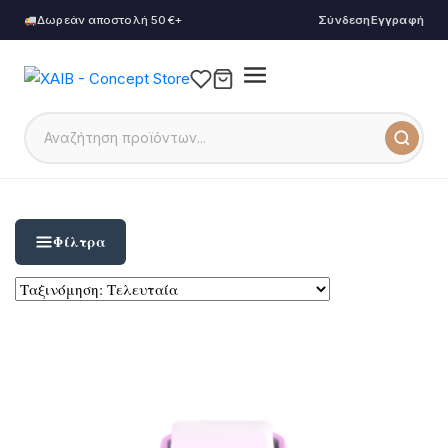
Δωρεάν αποστολή 50€+
Σύνδεση
Εγγραφή
Φίλτρα