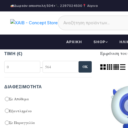
Δωρεάν αποστολή 50€+
2297024500
Αίγινα
ΑΡΧΙΚΉ
SHOP
ΗΛΙ
Εμφάνιση του
ΤΙΜΉ (€)
–
OK
ΔΙΑΘΕΣΙΜΌΤΗΤΑ
Σε Απόθεμα
Εξαντλημένο
Σε Παραγγελία