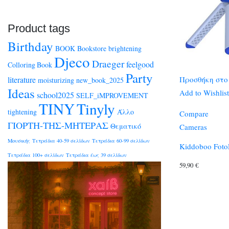
Product tags
Birthday
BOOK
Bookstore
brightening
Djeco
Draeger
feelgood
Colloring Book
Party
literature
Προσθήκη στο
moisturizing
new_book_2025
Ideas
Add to Wishlist
school2025
SELF_iMPROVEMENT
TINY
Tinyly
tightening
Άλλο
Compare
ΓΙΟΡΤΗ-ΤΗΣ-ΜΗΤΕΡΑΣ
Θεματικό
Cameras
Μουσικής
Τετράδια 40-59 σελίδων
Τετράδια 60-99 σελίδων
Kiddoboo FotoF
Τετράδια 100+ σελίδων
Τετράδια έως 39 σελίδων
59,90
€