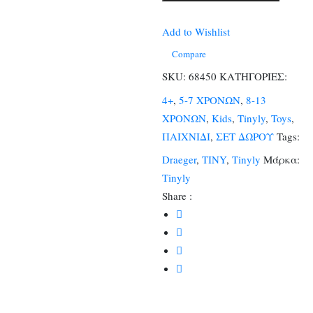
Κινητού
-
Add to Wishlist
Βόλτας
Compare
Tiny
SKU:
68450
ΚΑΤΗΓΟΡΙΕΣ:
Apple
4+
,
5-7 ΧΡΟΝΩΝ
,
8-13
ποσότητα
ΧΡΟΝΩΝ
,
Kids
,
Tinyly
,
Toys
,
ΠΑΙΧΝΙΔΙ
,
ΣΕΤ ΔΩΡΟΥ
Tags:
Draeger
,
TINY
,
Tinyly
Μάρκα:
Tinyly
Share :