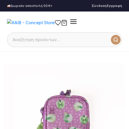
Δωρεάν αποστολή 50€+
Σύνδεση
Εγγραφή