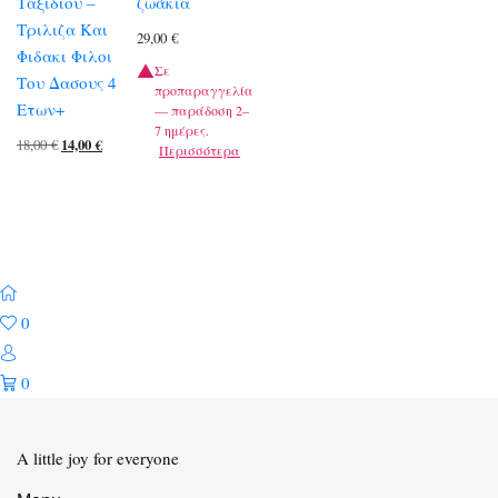
Ταξιδιου –
ζωάκια
Τριλιζα Και
29,00
€
Φιδακι Φιλοι
Σε
Του Δασους 4
προπαραγγελία
Ετων+
— παράδοση 2–
7 ημέρες.
Original
Η
18,00
€
14,00
€
Περισσότερα
price
τρέχουσα
was:
τιμή
18,00 €.
είναι:
14,00 €.
0
0
A little joy for everyone