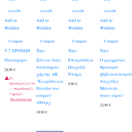
καλάθι
καλάθι
καλάθι
καλάθι
Add to
Add to
Add to
Add to
Wishlist
Wishlist
Wishlist
Wishlist
Compare
Compare
Compare
Compare
5-7 ΧΡΟΝΩΝ
Toys
Toys
Toys
Παντομίμα
Ξύλινο παζλ
Επιτραπέζιο
Ο κρυμμένος
παγκόσμιος
Παιχνίδι
θησαυρός
24,90
€
χάρτης AR
Ντάμα
(βιβλίο+επιτρα
Σε
‘Χλωρίδα και
παιχνίδι)
προπαραγγελία
9,90
€
Πανίδα του
Μάντεψε
— παράδοση 2–
7 ημέρες.
κόσμου’
ποιος είμαι!
Περισσότερα
100τμχ
22,90
€
19,90
€