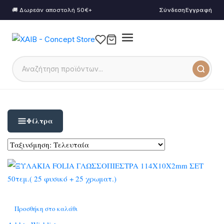
🚚 Δωρεάν αποστολή 50€+
Σύνδεση
Εγγραφή
Φίλτρα
Προσθήκη στο καλάθι