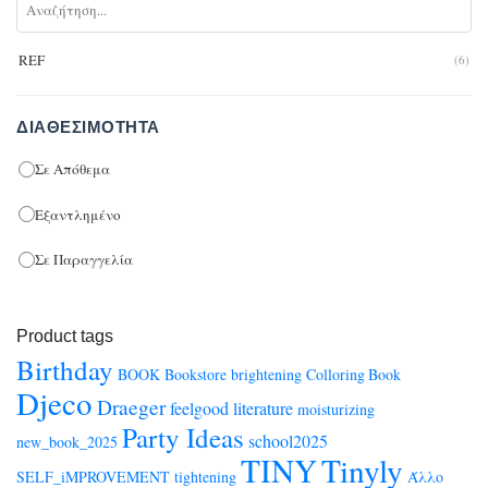
REF
(6)
ΔΙΑΘΕΣΙΜΌΤΗΤΑ
Σε Απόθεμα
Εξαντλημένο
Σε Παραγγελία
Product tags
Birthday
BOOK
Bookstore
brightening
Colloring Book
Djeco
Draeger
feelgood
literature
moisturizing
Party Ideas
school2025
new_book_2025
TINY
Tinyly
SELF_iMPROVEMENT
tightening
Άλλο