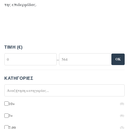
της επιδερμίδας.
ΤΙΜΉ (€)
–
OK
ΚΑΤΗΓΟΡΊΕΣ
10+
(0)
3+
(6)
7-99
(5)