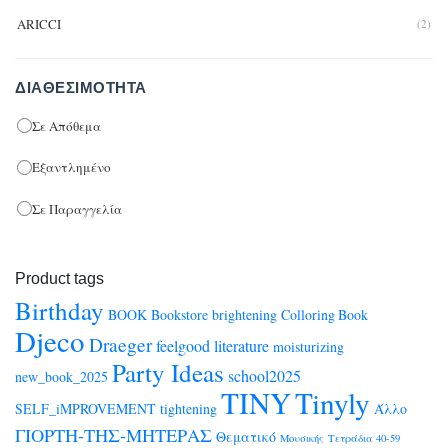
Eyeshadow
(1)
ARICCI
(2)
Lipstick
(1)
AVENIR
(2)
PERFUMES
(19)
ΔΙΑΘΕΣΙΜΌΤΗΤΑ
Bell / Χαρλένικ Ελλάς
(2)
BIC
Σε Απόθεμα
(2)
KIDS PERFUMES
(19)
BrainFood
(1)
Εξαντλημένο
ΜΑΛΛΙΑ
(1)
BSB
(32)
Σε Παραγγελία
ΣΩΜΑ
(2)
CARIOCA
(214)
Black Friday
(3)
CARIOCA PLUS
(12)
Product tags
Bookstore
(1541)
CENTRUM
(114)
Birthday
BOOK
Bookstore
brightening
Colloring Book
Djeco
COLORFIX
(323)
Coloring Books
(10)
Draeger
feelgood
literature
moisturizing
CORONA DI FIORI
Party Ideas
(0)
school2025
new_book_2025
FEEL GOOD ΛΟΓΟΤΕΧΝΙΑ
(2)
TINY
Tinyly
CRAYOLA
(1)
SELF_iMPROVEMENT
tightening
Άλλο
New Editions
(1)
ΓΙΟΡΤΗ-ΤΗΣ-ΜΗΤΕΡΑΣ
Demon Hunters
(23)
Θεματικό
Μουσικής
Τετράδια 40-59