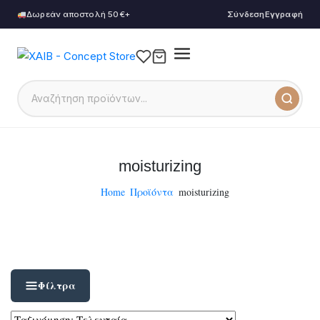
Δωρεάν αποστολή 50€+
Σύνδεση
Εγγραφή
moisturizing
Home
Προϊόντα
moisturizing
Φίλτρα