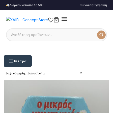
Δωρεάν αποστολή 50€+
Σύνδεση
Εγγραφή
Φίλτρα