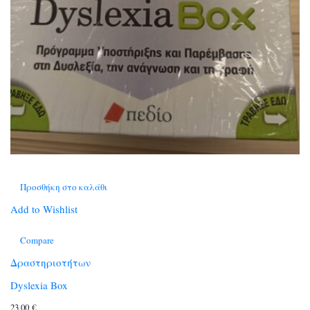
Προσθήκη στο καλάθι
Add to Wishlist
Compare
Δραστηριοτήτων
Dyslexia Box
23,00
€