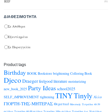
REF
(6)
ΔΙΑΘΕΣΙΜΌΤΗΤΑ
Σε Απόθεμα
Εξαντλημένο
Σε Παραγγελία
Product tags
Birthday
BOOK
Bookstore
brightening
Colloring Book
Djeco
Draeger
feelgood
literature
moisturizing
Party Ideas
school2025
new_book_2025
TINY
Tinyly
SELF_iMPROVEMENT
tightening
Άλλο
ΓΙΟΡΤΗ-ΤΗΣ-ΜΗΤΕΡΑΣ
Θεματικό
Μουσικής
Τετράδια 40-59
σελίδων
Τετράδια 60-99 σελίδων
Τετράδια 100+ σελίδων
Τετράδια έως 39 σελίδων