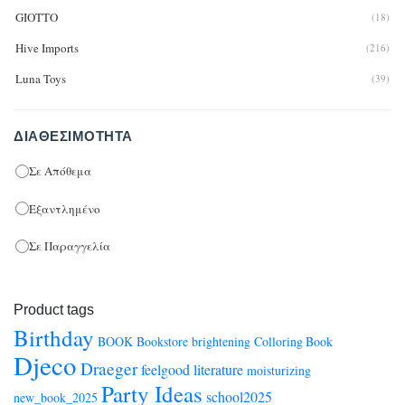
GIOTTO
(18)
Hive Imports
(216)
Luna Toys
(39)
REF
(6)
ΔΙΑΘΕΣΙΜΌΤΗΤΑ
RONY
(1)
ΤΥΠΟFIX
Σε Απόθεμα
(11)
Εξαντλημένο
Σε Παραγγελία
Product tags
Birthday
BOOK
Bookstore
brightening
Colloring Book
Djeco
Draeger
feelgood
literature
moisturizing
Party Ideas
school2025
new_book_2025