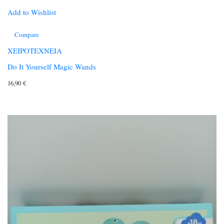
Add to Wishlist
Compare
ΧΕΙΡΟΤΕΧΝΕΙΑ
Do It Yourself Magic Wands
16,90
€