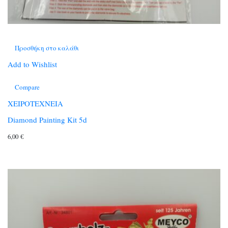
Προσθήκη στο καλάθι
Add to Wishlist
Compare
ΧΕΙΡΟΤΕΧΝΕΙΑ
Diamond Painting Kit 5d
6,00
€