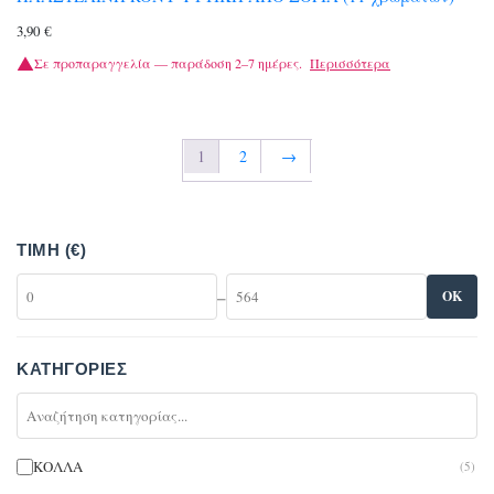
3,90
€
Σε προπαραγγελία — παράδοση 2–7 ημέρες.
Περισσότερα
1
2
→
ΤΙΜΉ (€)
–
OK
ΚΑΤΗΓΟΡΊΕΣ
ΚΟΛΛΑ
(5)