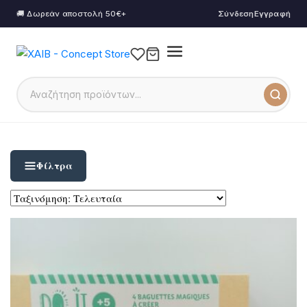
🚚 Δωρεάν αποστολή 50€+
Σύνδεση
Εγγραφή
Φίλτρα