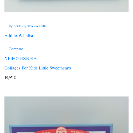
Προσθήκη στο καλάθι
Add to Wishlist
Compare
ΧΕΙΡΟΤΕΧΝΕΙΑ
Collages For Kids Little Sweethearts
19,95
€