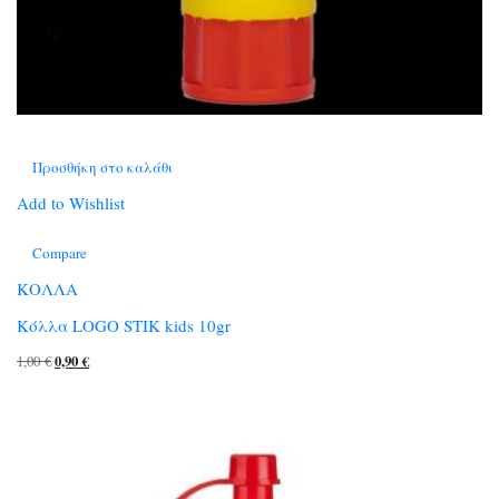
Προσθήκη στο καλάθι
Add to Wishlist
Compare
ΚΟΛΛΑ
Κόλλα LOGO STIK kids 10gr
Original
Η
1,00
€
0,90
€
price
τρέχουσα
was:
τιμή
1,00 €.
είναι:
0,90 €.