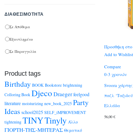
ΔΙΑΘΕΣΙΜΌΤΗΤΑ
Σε Απόθεμα
Εξαντλημένο
Προσθήκη στο
Σε Παραγγελία
Add to Wishlist
Compare
Product tags
0-3 χρονών
Birthday
BOOK
Bookstore
brightening
Svoora χάρτης
Djeco
Draeger
feelgood
Colloring Book
παζλ ‘Ταξιδεύ
Party
literature
moisturizing
new_book_2025
Ελλάδα
Ideas
school2025
SELF_iMPROVEMENT
56,00
€
TINY
Tinyly
tightening
Άλλο
ΓΙΟΡΤΗ-ΤΗΣ-ΜΗΤΕΡΑΣ
Θεματικό