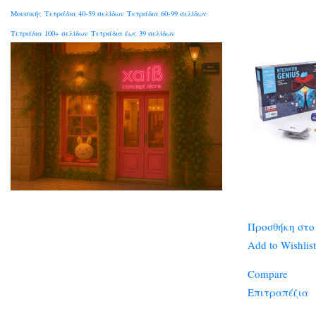
Μουσικής
Τετράδια 40-59 σελίδων
Τετράδια 60-99 σελίδων
Τετράδια 100+ σελίδων
Τετράδια έως 39 σελίδων
Προσθήκη στο
Add to Wishlist
Compare
Επιτραπέζια