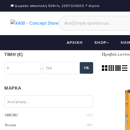
🚚 Δωρεάν αποστολή 50€+
📞 2297024500
📍 Αίγινα
ΑΡΧΙΚΉ
SHOP
ΗΛΙ
Προβάλλονται
ΤΙΜΉ (€)
–
OK
ΜΆΡΚΑ
OHUHU
(11)
Svoora
(45)