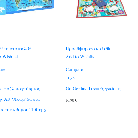
ήκη στο καλάθι
Προσθήκη στο καλάθι
 Wishlist
Add to Wishlist
are
Compare
Toys
ο παζλ παγκόσμιος
Go Genius: Γενικές γνώσεις
ς AR ‘Χλωρίδα και
16,90
€
α του κόσμου’ 100τμχ