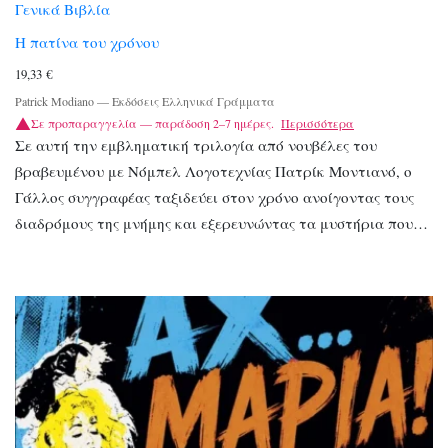
Γενικά Βιβλία
Η πατίνα του χρόνου
19,33
€
Patrick Modiano
—
Εκδόσεις Ελληνικά Γράμματα
Σε προπαραγγελία — παράδοση 2–7 ημέρες.
Περισσότερα
Σε αυτή την εμβληματική τριλογία από νουβέλες του
βραβευμένου με Νόμπελ Λογοτεχνίας Πατρίκ Μοντιανό, ο
Γάλλος συγγραφέας ταξιδεύει στον χρόνο ανοίγοντας τους
δια­δρόμους της μνήμης και εξερευνώντας τα μυστήρια που…