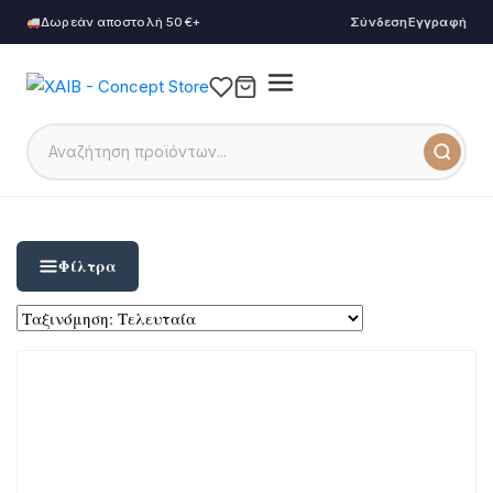
Δωρεάν αποστολή 50€+
Σύνδεση
Εγγραφή
Φίλτρα