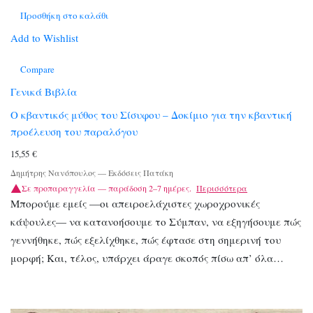
Προσθήκη στο καλάθι
Add to Wishlist
Compare
Γενικά Βιβλία
Ο κβαντικός μύθος του Σίσυφου – Δοκίμιο για την κβαντική
προέλευση του παραλόγου
15,55
€
Δημήτρης Νανόπουλος
—
Εκδόσεις Πατάκη
Σε προπαραγγελία — παράδοση 2–7 ημέρες.
Περισσότερα
Μπορούμε εμείς —οι απειροελάχιστες χωροχρονικές
κάψουλες— να κατανοήσουμε το Σύμπαν, να εξηγήσουμε πώς
γεννήθηκε, πώς εξελίχθηκε, πώς έφτασε στη σημερινή του
μορφή; Και, τέλος, υπάρχει άραγε σκοπός πίσω απ’ όλα…