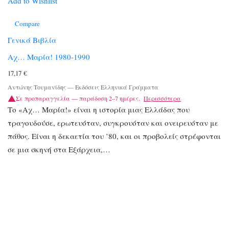
Add to Wishlist
Compare
Γενικά Βιβλία
Αχ… Μαρία! 1980-1990
17,17
€
Αντώνης Τουμανίδης
—
Εκδόσεις Ελληνικά Γράμματα
Σε προπαραγγελία — παράδοση 2–7 ημέρες.
Περισσότερα
Το «Αχ… Μαρία!» είναι η ιστορία μιας Ελλάδας που
τραγουδούσε, ερωτευόταν, συγκρουόταν και ονειρευόταν με
πάθος. Είναι η δεκαετία του ’80, και οι προβολείς στρέφονται
σε μια σκηνή στα Εξάρχεια,…