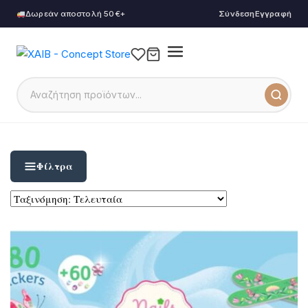
Δωρεάν αποστολή 50€+
Σύνδεση
Εγγραφή
Φίλτρα