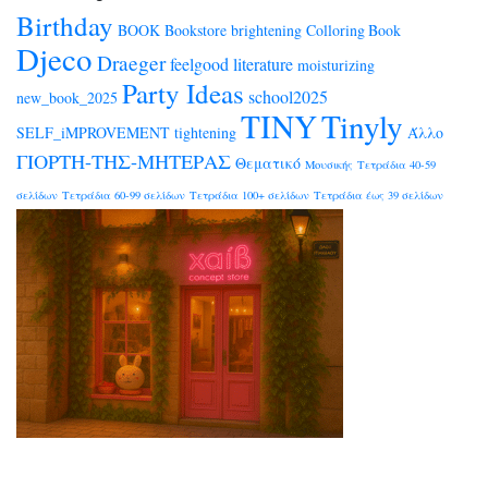
Birthday
BOOK
Bookstore
brightening
Colloring Book
Djeco
Draeger
feelgood
literature
moisturizing
Party Ideas
school2025
new_book_2025
TINY
Tinyly
SELF_iMPROVEMENT
tightening
Άλλο
ΓΙΟΡΤΗ-ΤΗΣ-ΜΗΤΕΡΑΣ
Θεματικό
Μουσικής
Τετράδια 40-59
σελίδων
Τετράδια 60-99 σελίδων
Τετράδια 100+ σελίδων
Τετράδια έως 39 σελίδων