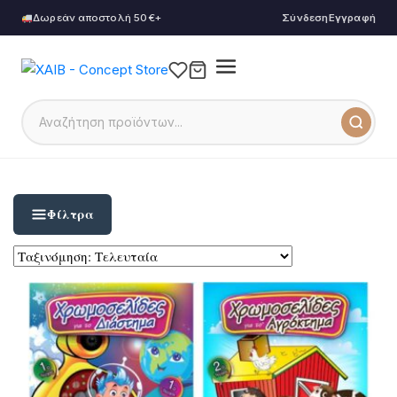
Δωρεάν αποστολή 50€+
Σύνδεση
Εγγραφή
Φίλτρα