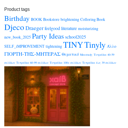
Product tags
Birthday
BOOK
Bookstore
brightening
Colloring Book
Djeco
Draeger
feelgood
literature
moisturizing
Party Ideas
school2025
new_book_2025
TINY
Tinyly
SELF_iMPROVEMENT
tightening
Άλλο
ΓΙΟΡΤΗ-ΤΗΣ-ΜΗΤΕΡΑΣ
Θεματικό
Μουσικής
Τετράδια 40-59
σελίδων
Τετράδια 60-99 σελίδων
Τετράδια 100+ σελίδων
Τετράδια έως 39 σελίδων