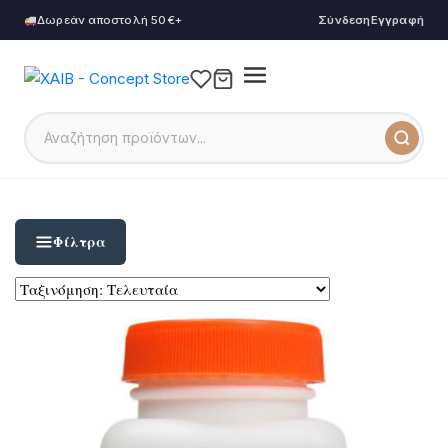
Δωρεάν αποστολή 50€+
Σύνδεση
Εγγραφή
Φίλτρα