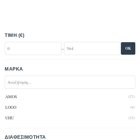
ΤΙΜΉ (€)
–
OK
ΜΆΡΚΑ
AMOS
(27)
LOGO
(6)
UHU
(33)
ΔΙΑΘΕΣΙΜΌΤΗΤΑ