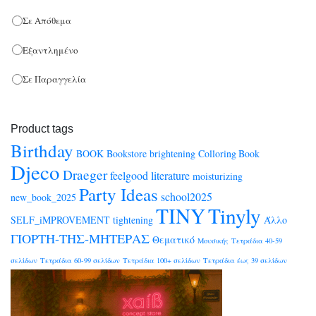
Σε Απόθεμα
Εξαντλημένο
Σε Παραγγελία
Product tags
Birthday
BOOK
Bookstore
brightening
Colloring Book
Djeco
Draeger
feelgood
literature
moisturizing
Party Ideas
school2025
new_book_2025
TINY
Tinyly
SELF_iMPROVEMENT
tightening
Άλλο
ΓΙΟΡΤΗ-ΤΗΣ-ΜΗΤΕΡΑΣ
Θεματικό
Μουσικής
Τετράδια 40-59
σελίδων
Τετράδια 60-99 σελίδων
Τετράδια 100+ σελίδων
Τετράδια έως 39 σελίδων