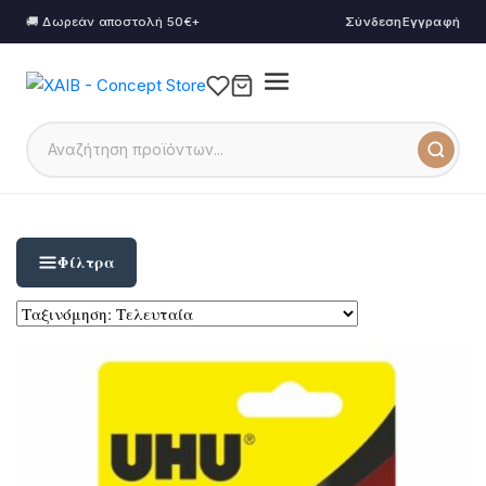
🚚 Δωρεάν αποστολή 50€+
Σύνδεση
Εγγραφή
Φίλτρα