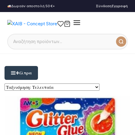
Δωρεάν αποστολή 50€+
Σύνδεση
Εγγραφή
Φίλτρα