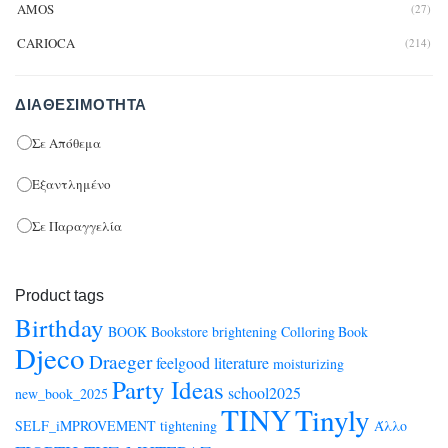
AMOS
(27)
CARIOCA
(214)
ΔΙΑΘΕΣΙΜΌΤΗΤΑ
Σε Απόθεμα
Εξαντλημένο
Σε Παραγγελία
Product tags
Birthday
BOOK
Bookstore
brightening
Colloring Book
Djeco
Draeger
feelgood
literature
moisturizing
Party Ideas
school2025
new_book_2025
TINY
Tinyly
SELF_iMPROVEMENT
tightening
Άλλο