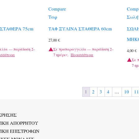
Compare
Comp
Ταφ
Σωλήν
 ΣΤΑΘΕΡΑ 75cm
ΤΑΦ ΞΥΛΙΝΑ ΣΤΑΘΕΡΑ 60cm
ΣΩΛΗ
ΜΗΚΟ
27,00
€
ελία — παράδοση 2–
Σε προπαραγγελία — παράδοση 2–
4,00
€
ισσότερα
7 ημέρες.
Περισσότερα
Σε 
7 ημ
1
2
3
4
…
10
11
ΧΡΗΣΗΣ
ΤΙΚΗ ΑΠΟΡΡΗΤΟΥ
ΙΚΗ ΕΠΙΣΤΡΟΦΩΝ