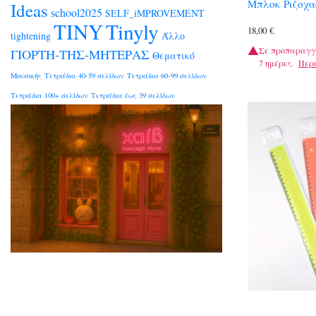
Μπλοκ Ριζοχα
Ideas
school2025
SELF_iMPROVEMENT
TINY
Tinyly
18,00
€
tightening
Άλλο
Σε προπαραγγ
ΓΙΟΡΤΗ-ΤΗΣ-ΜΗΤΕΡΑΣ
Θεματικό
7 ημέρες.
Περ
Μουσικής
Τετράδια 40-59 σελίδων
Τετράδια 60-99 σελίδων
Τετράδια 100+ σελίδων
Τετράδια έως 39 σελίδων