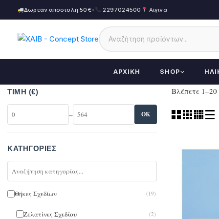
Δωρεάν αποστολή 50€+
2297024500
Αίγινα
ΑΡΧΙΚΉ
SHOP
ΗΛΙ
Βλέπετε 1–20
ΤΙΜΉ (€)
–
OK
ΚΑΤΗΓΟΡΊΕΣ
Θήκες Σχεδίων
(19)
Ζελατίνες Σχεδίου
(2)