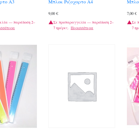
ρτο Α3
Μπλοκ Ριζοχαρτο Α4
Μπλο
9,00
€
7,00
€
ελία — παράδοση 2–
Σε προπαραγγελία — παράδοση 2–
Σε 
ισσότερα
7 ημέρες.
Περισσότερα
7 ημ