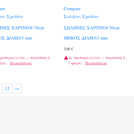
are
Compare
ες Σχεδίου
Σωλήνες Σχεδίου
ΝΕΣ ΧΑΡΤΙΝΟΙ 70cm
ΣΩΛΗΝΕΣ ΧΑΡΤΙΝΟΙ 50cm
Σ ΔΙΑΜ:63 mm
ΜΗΚΟΣ ΔΙΑΜ:63 mm
3,00
€
προπαραγγελία — παράδοση 2–
Σε προπαραγγελία — παράδοση 2–
έρες.
Περισσότερα
7 ημέρες.
Περισσότερα
12
→