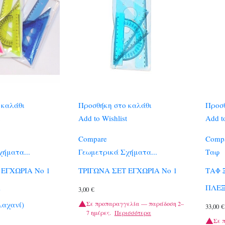
 καλάθι
Προσθήκη στο καλάθι
Προσθ
Add to Wishlist
Add to
Compare
Comp
χήματα...
Γεωμετρικά Σχήματα...
Ταφ
 ΕΓΧΩΡΙΑ Νο 1
ΤΡΙΓΩΝΑ ΣΕΤ ΕΓΧΩΡΙΑ Νο 1
ΤΑΦ 
Α
ΠΛΕΞ
3,00
€
Σε προπαραγγελία — παράδοση 2–
λαχανί)
33,00
€
7 ημέρες.
Περισσότερα
Σε 