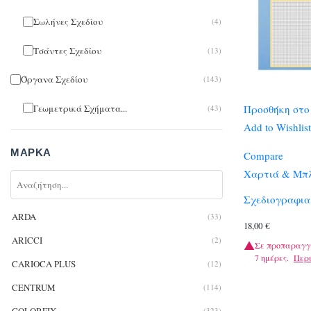
Σωλήνες Σχεδίου
(4)
Τσάντες Σχεδίου
(13)
Όργανα Σχεδίου
(143)
Γεωμετρικά Σχήματα...
Προσθήκη στο
(43)
Add to Wishlist
Διαβήτες/Διαστημόμετρα
(31)
ΜΆΡΚΑ
Compare
Διάφορα Εργαλεία Σχεδίου
(5)
Χαρτιά & Μπλ
Παράλληλα/Διπαράλληλα
(8)
Σχεδιογραφια
ARDA
(33)
Στένσιλ/Σαμπλόν
(3)
18,00
€
ARICCI
(2)
Σε προπαραγγ
Ταφ
(8)
7 ημέρες.
Περ
CARIOCA PLUS
(12)
Υποδεκάμετρα
(42)
CENTRUM
(114)
Πινακίδες Σχεδίου
(9)
(323)