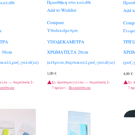
Προσθήκη στο καλάθι
 καλάθι
Προσθ
Add to Wishlist
Add to
Compare
Comp
Υποδεκάμετρα
α
Γεωμε
ΥΠΟΔΕΚΑΜΕΤΡΑ
ΤΡΑ
ΤΡΙΓ
ΧΡΩΜΑΤΙΣΤΑ 20cm
 30cm
ΧΡΩΜ
(κίτρινο,πορτοκαλί,ροζ,γαλάζιο)
οκαλί,ροζ,γαλάζιο)
(ροζ,
1,00
€
4,00
€
Σε προπαραγγελία — παράδοση 2–
ελία — παράδοση 2–
Σε 
7 ημέρες.
Περισσότερα
ισσότερα
7 ημ