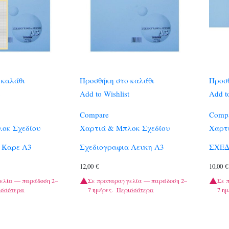
 καλάθι
Προσθήκη στο καλάθι
Προσθ
Add to Wishlist
Add to
Compare
Comp
οκ Σχεδίου
Χαρτιά & Μπλοκ Σχεδίου
Χαρτ
 Καρε Α3
Σχεδιογραφια Λευκη Α3
ΣΧΕΔ
12,00
€
10,00
€
ελία — παράδοση 2–
Σε προπαραγγελία — παράδοση 2–
Σε 
ισσότερα
7 ημέρες.
Περισσότερα
7 ημ