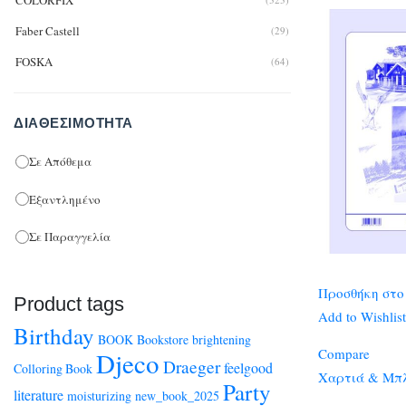
COLORFIX
Faber Castell
(29)
Πινακίδες Hardboard
(5)
FOSKA
(64)
Πινακίδες Κλασσικές
(4)
ISOMARS
(1)
Ραπιτογράφοι
(14)
ΔΙΑΘΕΣΙΜΌΤΗΤΑ
KOH-I-NOOR
(2)
Χαρτιά & Μπλοκ Σχεδίου
(50)
KUM
(2)
Σε Απόθεμα
LEBEZ
(21)
Εξαντλημένο
PRATEL
(8)
Σε Παραγγελία
ROTRING
(14)
SCHOELLERHAMMER
(34)
Προσθήκη στο
Product tags
SKAG
(150)
Add to Wishlist
Birthday
TECNOCOMPASS
BOOK
Bookstore
brightening
(2)
Compare
Djeco
Draeger
feelgood
Colloring Book
ΤΥΠΟFIX
(11)
Χαρτιά & Μπλ
Party
literature
moisturizing
new_book_2025