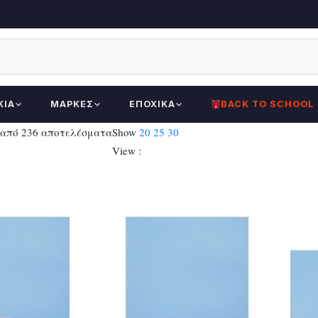
ΚΊΑ
ΜΆΡΚΕΣ
ΕΠΟΧΙΚΆ
BACK TO SCHOOL
Sorted
 από 236 αποτελέσματα
Show
20
25
30
by
View :
latest