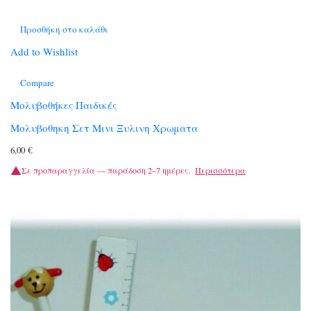
Προσθήκη στο καλάθι
Add to Wishlist
Compare
Μολυβοθήκες Παιδικές
Μολυβοθηκη Σετ Μινι Ξυλινη Χρωματα
6,00
€
Σε προπαραγγελία — παράδοση 2–7 ημέρες.
Περισσότερα