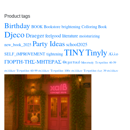
Product tags
Birthday
BOOK
Bookstore
brightening
Colloring Book
Djeco
Draeger
feelgood
literature
moisturizing
Party Ideas
school2025
new_book_2025
TINY
Tinyly
SELF_iMPROVEMENT
tightening
Άλλο
ΓΙΟΡΤΗ-ΤΗΣ-ΜΗΤΕΡΑΣ
Θεματικό
Μουσικής
Τετράδια 40-59
σελίδων
Τετράδια 60-99 σελίδων
Τετράδια 100+ σελίδων
Τετράδια έως 39 σελίδων