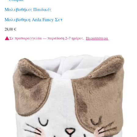
Μολυβοθήκες Παιδικές
Μολυβοθηκη Arda Fancy Σετ
28,00
€
Σε προπαραγγελία — παράδοση 2–7 ημέρες.
Περισσότερα