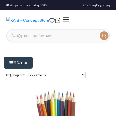
🚚 Δωρεάν αποστολή 50€+
Σύνδεση
Εγγραφή
Φίλτρα