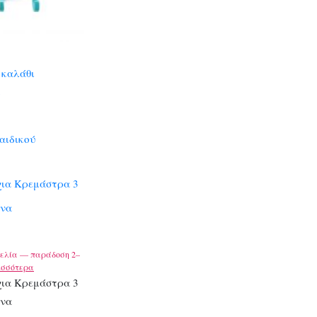
 καλάθι
αιδικού
χια Κρεμάστρα 3
ινα
ελία — παράδοση 2–
ισσότερα
χια Κρεμάστρα 3
ινα