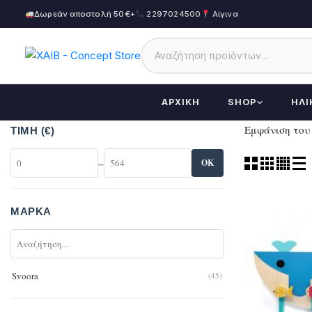
Δωρεάν αποστολή 50€+
2297024500
Αίγινα
ΑΡΧΙΚΉ
SHOP
ΗΛΙ
Εμφάνιση του
ΤΙΜΉ (€)
–
OK
ΜΆΡΚΑ
Svoora
(45)