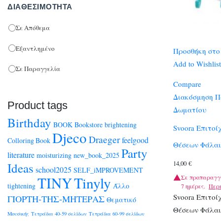
ΔΙΑΘΕΣΙΜΌΤΗΤΑ
Σε Απόθεμα
Εξαντλημένο
Προσθήκη στο
Add to Wishlist
Σε Παραγγελία
Compare
Διακόσμηση Π
Product tags
Δωματίου
Birthday
BOOK
Bookstore
brightening
Svoora Επιτοί
Djeco
Draeger
feelgood
Colloring Book
Θέσεων Φάλα
Party
literature
moisturizing
new_book_2025
14,00
€
Ideas
school2025
SELF_iMPROVEMENT
TINY
Tinyly
Σε προπαραγγ
tightening
Άλλο
7 ημέρες.
Περ
Svoora Επιτοί
ΓΙΟΡΤΗ-ΤΗΣ-ΜΗΤΕΡΑΣ
Θεματικό
Θέσεων Φάλα
Μουσικής
Τετράδια 40-59 σελίδων
Τετράδια 60-99 σελίδων