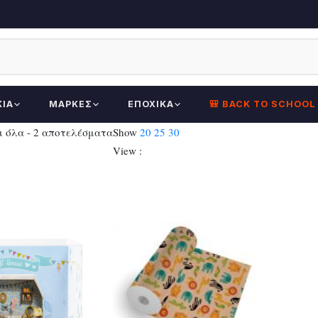
ΚΊΑ
ΜΆΡΚΕΣ
ΕΠΟΧΙΚΆ
🎒 BACK TO SCHOOL
Sorted
 όλα - 2 αποτελέσματα
Show
20
25
30
by
View :
latest