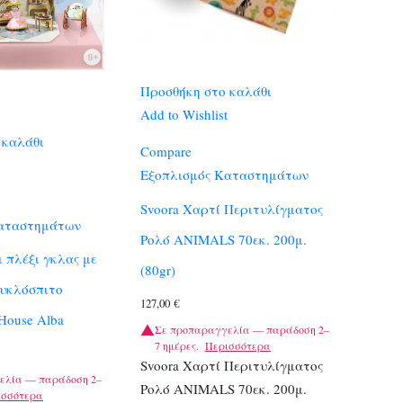
Προσθήκη στο καλάθι
Add to Wishlist
 καλάθι
Compare
Εξοπλισμός Καταστημάτων
Svoora Χαρτί Περιτυλίγματος
Καταστημάτων
Ρολό ANIMALS 70εκ. 200μ.
ι πλέξι γκλας με
(80gr)
ουκλόσπιτο
127,00
€
House Alba
Σε προπαραγγελία — παράδοση 2–
7 ημέρες.
Περισσότερα
Svoora Χαρτί Περιτυλίγματος
ελία — παράδοση 2–
Ρολό ANIMALS 70εκ. 200μ.
ισσότερα