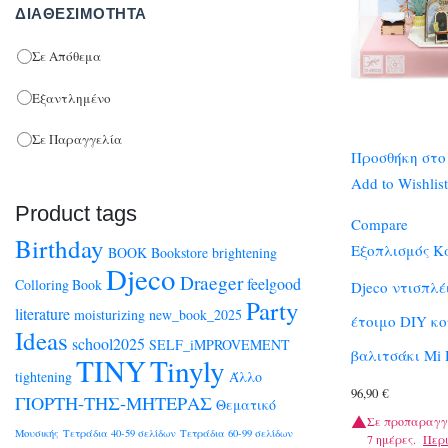
ΔΙΑΘΕΣΙΜΌΤΗΤΑ
Σε Απόθεμα
Εξαντλημένο
Σε Παραγγελία
Προσθήκη στο
Add to Wishlist
Product tags
Compare
Birthday
Εξοπλισμός 
BOOK
Bookstore
brightening
Djeco
Draeger
feelgood
Colloring Book
Djeco ντισπλέ
Party
literature
moisturizing
new_book_2025
έτοιμο DIY κ
Ideas
school2025
SELF_iMPROVEMENT
βαλιτσάκι Mi 
TINY
Tinyly
tightening
Άλλο
96,90
€
ΓΙΟΡΤΗ-ΤΗΣ-ΜΗΤΕΡΑΣ
Θεματικό
Σε προπαραγγ
Μουσικής
Τετράδια 40-59 σελίδων
Τετράδια 60-99 σελίδων
7 ημέρες.
Περ