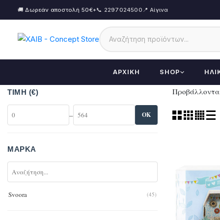
🚚 Δωρεάν αποστολή 50€+
📞 2297024500
📍 Αίγινα
ΑΡΧΙΚΉ
SHOP
ΗΛΙ
Προβάλλονται
ΤΙΜΉ (€)
–
OK
ΜΆΡΚΑ
Svoora
(45)