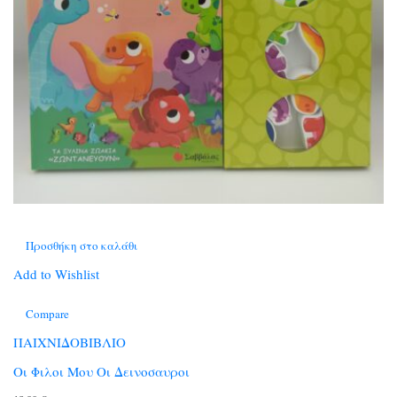
Προσθήκη στο καλάθι
Add to Wishlist
Compare
ΠΑΙΧΝΙΔΟΒΙΒΛΙΟ
Οι Φιλοι Μου Οι Δεινοσαυροι