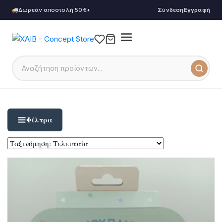
Δωρεάν αποστολή 50€+
Σύνδεση
Εγγραφή
Φίλτρα