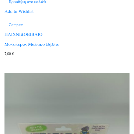
Προσθήκη στο καλάθι
Add to Wishlist
Compare
ΠΑΙΧΝΙΔΟΒΙΒΛΙΟ
Μονοκερος Μαλακο Βιβλιο
7,00
€