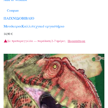
Compare
ΠΑΙΧΝΙΔΟΒΙΒΛΙΟ
ΜονόκεροιΚαλλιτεχνικό εργαστήριο
14,90
€
Σε προπαραγγελία — παράδοση 2–7 ημέρες.
Περισσότερα