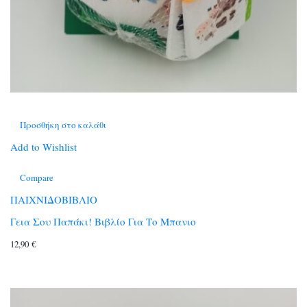
Προσθήκη στο καλάθι
Add to Wishlist
Compare
ΠΑΙΧΝΙΔΟΒΙΒΛΙΟ
Γεια Σου Παπάκι! Βιβλίο Για Το Μπανιο
12,90
€