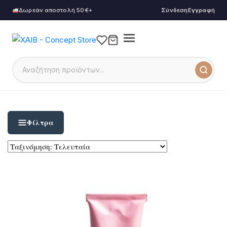
Δωρεάν αποστολή 50€+
Σύνδεση
Εγγραφή
Φίλτρα