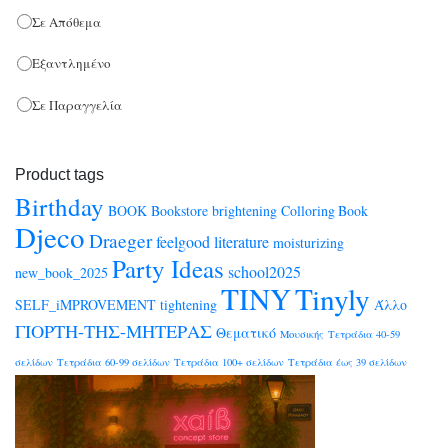
Σε Απόθεμα
Εξαντλημένο
Σε Παραγγελία
Product tags
Birthday
BOOK
Bookstore
brightening
Colloring Book
Djeco
Draeger
feelgood
literature
moisturizing
Party Ideas
school2025
new_book_2025
TINY
Tinyly
SELF_iMPROVEMENT
tightening
Άλλο
ΓΙΟΡΤΗ-ΤΗΣ-ΜΗΤΕΡΑΣ
Θεματικό
Μουσικής
Τετράδια 40-59
σελίδων
Τετράδια 60-99 σελίδων
Τετράδια 100+ σελίδων
Τετράδια έως 39 σελίδων