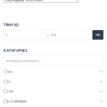
ΤΙΜΉ (€)
–
OK
ΚΑΤΗΓΟΡΊΕΣ
10+
(0)
3+
(6)
7-99
(5)
8-13 ΧΡΟΝΩΝ
(4)