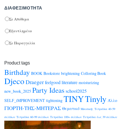
PERFUMES
(19)
ΔΙΑΘΕΣΙΜΌΤΗΤΑ
Bell / Χαρλένικ Ελλάς
(2)
BIC
Σε Απόθεμα
(2)
KIDS PERFUMES
(19)
BrainFood
(1)
Εξαντλημένο
ΜΑΛΛΙΑ
(1)
BSB
(32)
Σε Παραγγελία
ΣΩΜΑ
(2)
CARIOCA
(214)
Black Friday
(3)
CARIOCA PLUS
(12)
Product tags
Bookstore
(1541)
CENTRUM
(114)
Birthday
BOOK
Bookstore
brightening
Colloring Book
Djeco
COLORFIX
(323)
Coloring Books
(10)
Draeger
feelgood
literature
moisturizing
CORONA DI FIORI
Party Ideas
(0)
school2025
new_book_2025
FEEL GOOD ΛΟΓΟΤΕΧΝΙΑ
(2)
TINY
Tinyly
CRAYOLA
(1)
SELF_iMPROVEMENT
tightening
Άλλο
New Editions
(1)
ΓΙΟΡΤΗ-ΤΗΣ-ΜΗΤΕΡΑΣ
Demon Hunters
(23)
Θεματικό
Μουσικής
Τετράδια 40-59
SELF IMPROVEMENT
(1)
DJECO
(18)
σελίδων
Τετράδια 60-99 σελίδων
Τετράδια 100+ σελίδων
Τετράδια έως 39 σελίδων
EARINGS
(0)
Αποκρυφισμός
(1)