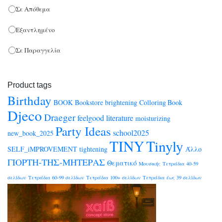
BIC
Σε Απόθεμα
(2)
KIDS PERFUMES
(19)
BrainFood
(1)
Εξαντλημένο
ΜΑΛΛΙΑ
(1)
BSB
(32)
Σε Παραγγελία
ΣΩΜΑ
(2)
CARIOCA
(214)
Black Friday
(3)
CARIOCA PLUS
(12)
Product tags
Bookstore
(1541)
CENTRUM
(114)
Birthday
BOOK
Bookstore
brightening
Colloring Book
Djeco
COLORFIX
(323)
Coloring Books
(10)
Draeger
feelgood
literature
moisturizing
CORONA DI FIORI
Party Ideas
(0)
school2025
new_book_2025
FEEL GOOD ΛΟΓΟΤΕΧΝΙΑ
(2)
TINY
Tinyly
CRAYOLA
(1)
SELF_iMPROVEMENT
tightening
Άλλο
New Editions
(1)
ΓΙΟΡΤΗ-ΤΗΣ-ΜΗΤΕΡΑΣ
Demon Hunters
(23)
Θεματικό
Μουσικής
Τετράδια 40-59
SELF IMPROVEMENT
(1)
DJECO
(18)
σελίδων
Τετράδια 60-99 σελίδων
Τετράδια 100+ σελίδων
Τετράδια έως 39 σελίδων
EARINGS
(0)
Αποκρυφισμός
(1)
Eberhard Faber
(1)
ΒΟΗΘΗΜΑΤΑ
(2)