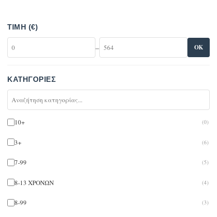
ΤΙΜΉ (€)
–
OK
ΚΑΤΗΓΟΡΊΕΣ
10+
(0)
3+
(6)
7-99
(5)
8-13 ΧΡΟΝΩΝ
(4)
8-99
(3)