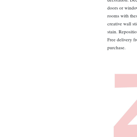
doors or window
rooms with thes
creative wall st
stain. Repositio
Free delivery f
purchase.