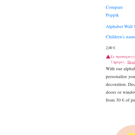
Compare
Poppik
Alphabet Wall S
Children’s name
2,00
€
Σε προπαραγγ
7 ημέρες.
Περ
With our alphab
personalize you
decoration. Dec
doors or window
from 30 € of p