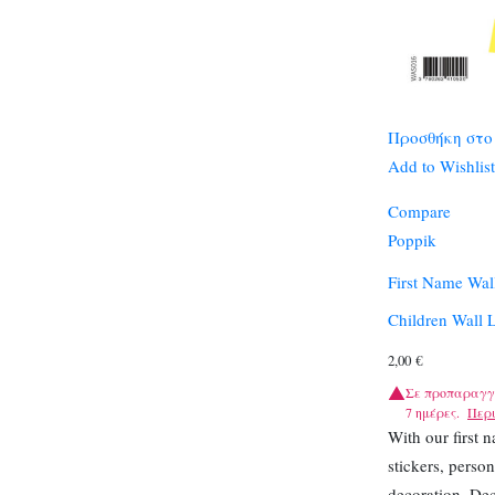
Προσθήκη στο
Add to Wishlist
Compare
Poppik
First Name Wall
Children Wall L
2,00
€
Σε προπαραγγ
7 ημέρες.
Περ
With our first 
stickers, person
decoration. Dec