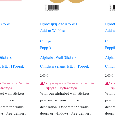
 καλάθι
Προσθήκη στο καλάθι
Προσθ
Add to Wishlist
Add to
Compare
Comp
Poppik
Poppi
tickers |
Alphabet Wall Stickers |
Alphab
 letter | Poppik
Children’s name letter | Poppik
Childr
2,00
€
2,00
€
ελία — παράδοση 2–
Σε προπαραγγελία — παράδοση 2–
Σε 
ισσότερα
7 ημέρες.
Περισσότερα
7 ημ
et wall stickers,
With our alphabet wall stickers,
With o
r interior
personalize your interior
person
orate the walls,
decoration. Decorate the walls,
decora
s. Free delivery
doors or windows. Free delivery
doors 