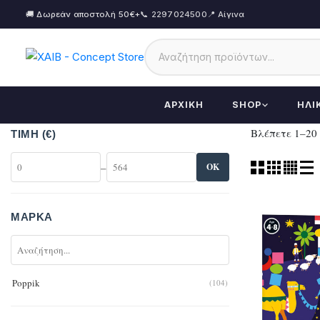
🚚 Δωρεάν αποστολή 50€+
📞 2297024500
📍 Αίγινα
ΑΡΧΙΚΉ
SHOP
ΗΛΙ
Βλέπετε 1–20
ΤΙΜΉ (€)
–
OK
ΜΆΡΚΑ
Poppik
(104)