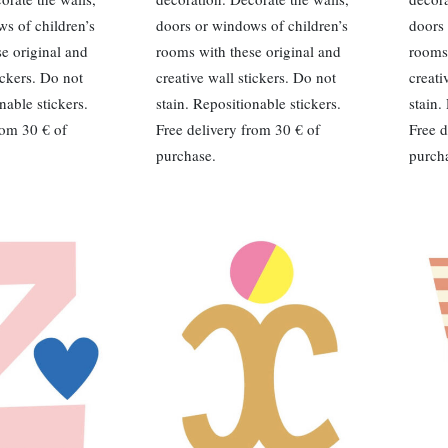
s of children’s
doors or windows of children’s
doors 
e original and
rooms with these original and
rooms 
ickers. Do not
creative wall stickers. Do not
creati
nable stickers.
stain. Repositionable stickers.
stain.
rom 30 € of
Free delivery from 30 € of
Free d
purchase.
purch