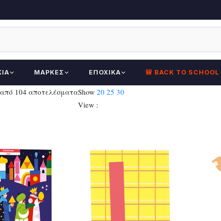
ΚΊΑ
ΜΆΡΚΕΣ
ΕΠΟΧΙΚΆ
🎒 BACK TO SCHOOL
Sorted
 από 104 αποτελέσματα
Show
20
25
30
by
View :
latest