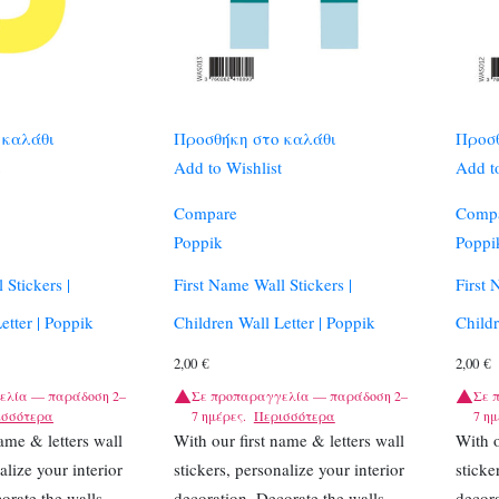
 καλάθι
Προσθήκη στο καλάθι
Προσθ
Add to Wishlist
Add to
Compare
Comp
Poppik
Poppi
 Stickers |
First Name Wall Stickers |
First 
etter | Poppik
Children Wall Letter | Poppik
Childr
2,00
€
2,00
€
ελία — παράδοση 2–
Σε προπαραγγελία — παράδοση 2–
Σε 
ισσότερα
7 ημέρες.
Περισσότερα
7 ημ
name & letters wall
With our first name & letters wall
With o
alize your interior
stickers, personalize your interior
sticke
orate the walls,
decoration. Decorate the walls,
decora