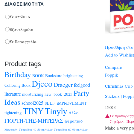
ΔΙΑΘΕΣΙΜΌΤΗΤΑ
Σε Απόθεμα
Εξαντλημένο
Σε Παραγγελία
Προσθήκη στο
Add to Wishlist
Product tags
Compare
Birthday
Poppik
BOOK
Bookstore
brightening
Djeco
Draeger
feelgood
Colloring Book
Christmas Crib 
Party
literature
moisturizing
new_book_2025
Stickers | Poppi
Ideas
school2025
SELF_iMPROVEMENT
15,00
€
TINY
Tinyly
tightening
Άλλο
Σε προπαραγγ
ΓΙΟΡΤΗ-ΤΗΣ-ΜΗΤΕΡΑΣ
Θεματικό
7 ημέρες.
Περ
Make a very pre
Μουσικής
Τετράδια 40-59 σελίδων
Τετράδια 60-99 σελίδων