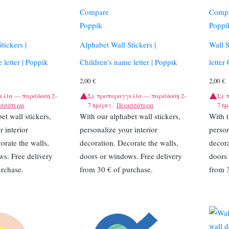
Compare
Comp
Poppik
Poppi
tickers |
Alphabet Wall Stickers |
Wall S
 letter | Poppik
Children’s name letter | Poppik
letter
2,00
€
2,00
€
ελία — παράδοση 2–
Σε προπαραγγελία — παράδοση 2–
Σε 
ισσότερα
7 ημέρες.
Περισσότερα
7 ημ
et wall stickers,
With our alphabet wall stickers,
With t
r interior
personalize your interior
person
orate the walls,
decoration. Decorate the walls,
decora
s. Free delivery
doors or windows. Free delivery
doors 
urchase.
from 30 € of purchase.
from 3