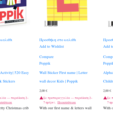
 καλάθι
Προσθήκη στο καλάθι
Προσθ
Add to Wishlist
Add to
Compare
Comp
Poppik
Poppi
Activity| 520 Easy
Wall Sticker First name | Letter
Alphab
k Stickers
wall decor Kids | Poppik
Childr
2,00
€
2,00
€
ελία — παράδοση 2–
Σε προπαραγγελία — παράδοση 2–
Σε 
ισσότερα
7 ημέρες.
Περισσότερα
7 ημ
tty Christmas crib
With our first name & letters wall
With o