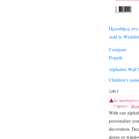
Προσθήκη στο
Add to Wishlist
Compare
Poppik
Alphabet Wall S
Children’s name
2,00
€
Σε προπαραγγ
7 ημέρες.
Περ
With our alphab
personalize you
decoration. Dec
doors or window