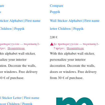
are
Compare
k
Poppik
ticker Alphabet | First name
Wall Sticker Alphabet | First name
 Children | Poppik
letter Children | Poppik
2,00
€
προπαραγγελία — παράδοση 2–
Σε προπαραγγελία — παράδοση 2–
έρες.
Περισσότερα
7 ημέρες.
Περισσότερα
his alphabet wall sticker,
With this alphabet wall sticker,
alize your interior
personalize your interior
tion. Decorate the walls,
decoration. Decorate the walls,
or windows. Free delivery
doors or windows. Free delivery
0 € of purchase.
from 30 € of purchase.