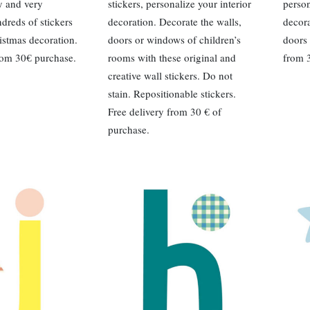
sy and very
stickers, personalize your interior
person
dreds of stickers
decoration. Decorate the walls,
decora
istmas decoration.
doors or windows of children’s
doors 
from 30€ purchase.
rooms with these original and
from 3
creative wall stickers. Do not
stain. Repositionable stickers.
Free delivery from 30 € of
purchase.