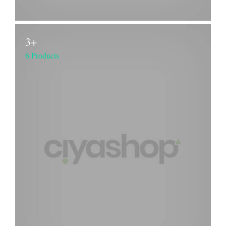
3+
6 Products