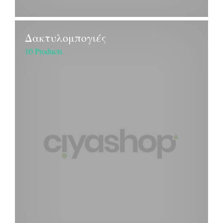
Δακτυλομπογιές
10 Products